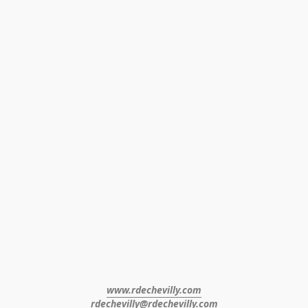
www.rdechevilly.com
rdechevilly@rdechevilly.com