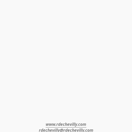
www.rdechevilly.com
rdechevilly@rdechevilly.com